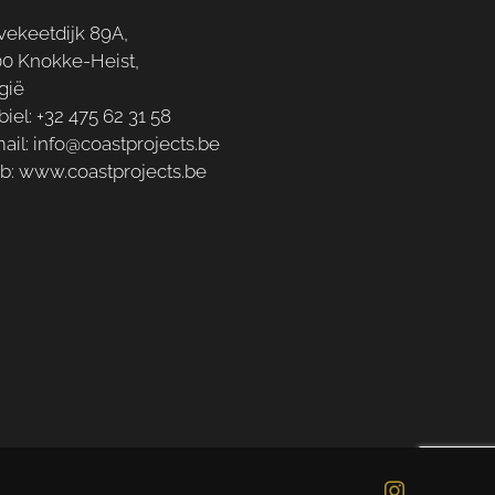
vekeetdijk 89A,
0 Knokke-Heist,
gië
iel:
+32 475 62 31 58
ail:
info@coastprojects.be
b:
www.coastprojects.be
Instagram