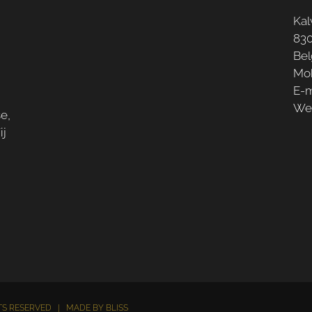
Kal
830
Bel
Mob
E-m
We
se,
ij
n
GHTS RESERVED | MADE BY
BLISS