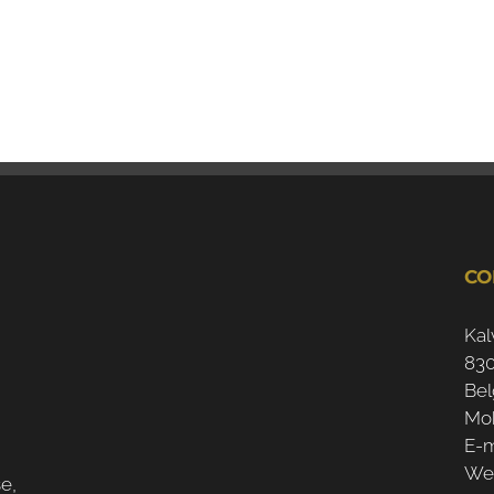
CO
Kal
830
Bel
Mob
E-m
We
se,