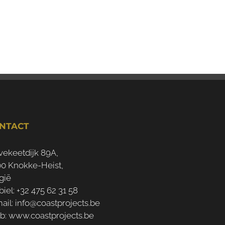
NTACT
vekeetdijk 89A,
0 Knokke-Heist,
gië
iel:
+32 475 62 31 58
ail:
info@coastprojects.be
b:
www.coastprojects.be